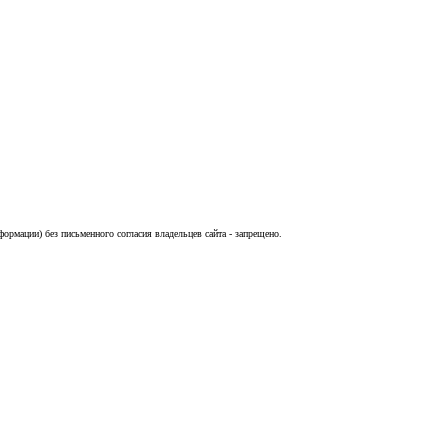
ормации) без письменного согласия владельцев сайта - запрещено.