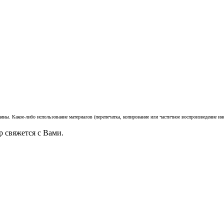
ины. Какое-либо использование материалов (перепечатка, копирование или частичное воспроизведение инф
 свяжется с Вами.