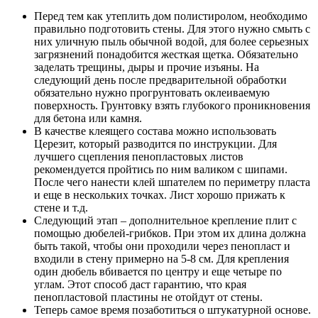
Перед тем как утеплить дом полистиролом, необходимо
правильно подготовить стены. Для этого нужно смыть с
них уличную пыль обычной водой, для более серьезных
загрязнений понадобится жесткая щетка. Обязательно
заделать трещины, дыры и прочие изъяны. На
следующий день после предварительной обработки
обязательно нужно прогрунтовать оклеиваемую
поверхность. Грунтовку взять глубокого проникновения
для бетона или камня.
В качестве клеящего состава можно использовать
Церезит, который разводится по инструкции. Для
лучшего сцепления пенопластовых листов
рекомендуется пройтись по ним валиком с шипами.
После чего нанести клей шпателем по периметру пласта
и еще в нескольких точках. Лист хорошо прижать к
стене и т.д.
Следующий этап – дополнительное крепление плит с
помощью дюбелей-грибков. При этом их длина должна
быть такой, чтобы они проходили через пенопласт и
входили в стену примерно на 5-8 см. Для крепления
один дюбель вбивается по центру и еще четыре по
углам. Этот способ даст гарантию, что края
пенопластовой пластины не отойдут от стены.
Теперь самое время позаботиться о штукатурной основе.