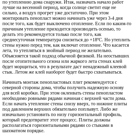
по утеплению дома снаружи. Итак, назначать начало работ
лучше на весенний период, когда солнце светит еще не
сильно, а воздух прогрет уже достаточно. При этом
монтировать пенопласт можно начинать уже через 3-4 дня
после того, как будет выключено отопление. Если по каким-то
причинам утепление приходится производить осенью, то
делать это рекомендуется только после того, как
среднесуточная температура снизиться до +18ºС. Но утеплить
стены нужно перед тем, как включат отопление. Что касается
лета, то утепляться в знойный период не желательно.
Объясняется такой подход обычной физикой. На неостывших
после отопительного сезона или жаркого лета стенах клей
будет морщиться, что в результате даст ненадежный клеевой
стык. Летом же клей наоборот будет быстро схватываться.
Начинать монтаж пенопластовых плит рекомендуется с
северной стороны дома, чтобы получить надежную основу
для всей коробки. При этом оклеивать стены пенопластом
необходимо ровными рядами начиная с верхней части дома.
Если начать утепление стены снизу вверх, то нижние плиты
под давлением верхних обязательно поплывут. Либо же
изначально установить по низу горизонтальный профиль,
который предотвратит этот процесс. Плиты должны
располагаться горизонтальными рядами со стыками в
шахматном порядке.