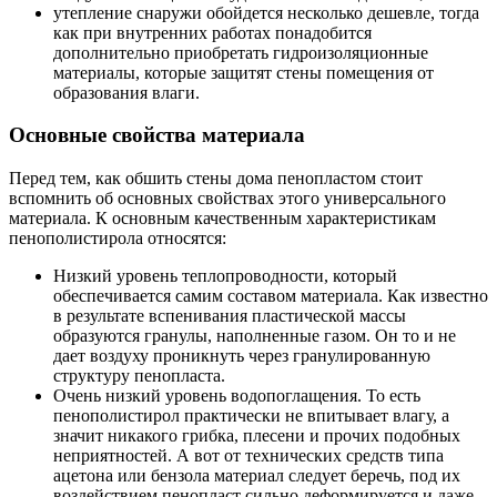
утепление снаружи обойдется несколько дешевле, тогда
как при внутренних работах понадобится
дополнительно приобретать гидроизоляционные
материалы, которые защитят стены помещения от
образования влаги.
Основные свойства материала
Перед тем, как обшить стены дома пенопластом стоит
вспомнить об основных свойствах этого универсального
материала. К основным качественным характеристикам
пенополистирола относятся:
Низкий уровень теплопроводности, который
обеспечивается самим составом материала. Как известно
в результате вспенивания пластической массы
образуются гранулы, наполненные газом. Он то и не
дает воздуху проникнуть через гранулированную
структуру пенопласта.
Очень низкий уровень водопоглащения. То есть
пенополистирол практически не впитывает влагу, а
значит никакого грибка, плесени и прочих подобных
неприятностей. А вот от технических средств типа
ацетона или бензола материал следует беречь, под их
воздействием пенопласт сильно деформируется и даже